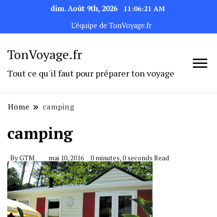
dim. Août 9th, 2026
11:06:21 AM
L’équipe de TonVoyage.fr
TonVoyage.fr
Tout ce qu'il faut pour préparer ton voyage
Home
camping
camping
By
GTM
mai 10, 2016
0 minutes, 0 seconds Read