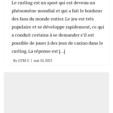
Le curling est un sport qui est devenu un
phénomène mondial et qui a fait le bonheur
des fans du monde entier. Le jeu est très
populaire et se développe rapidement, ce qui
a conduit certains à se demander s’il est
possible de jouer à des jeux de casino dans le
curling. La réponse est […]
By
GTM G
mai 10, 2023