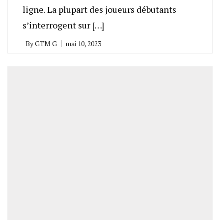
ligne. La plupart des joueurs débutants
s’interrogent sur […]
By
GTM G
mai 10, 2023