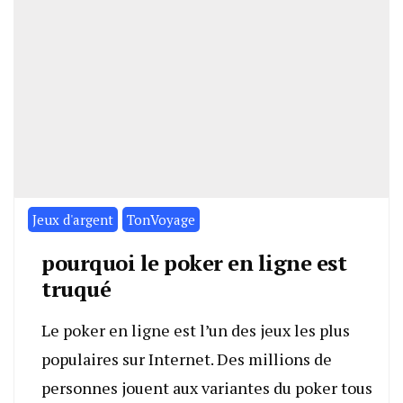
Jeux d'argent
TonVoyage
pourquoi le poker en ligne est
truqué
Le poker en ligne est l’un des jeux les plus
populaires sur Internet. Des millions de
personnes jouent aux variantes du poker tous