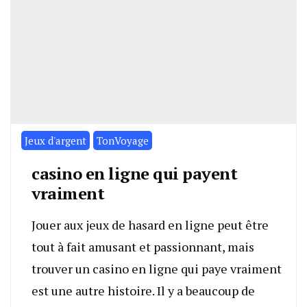
Jeux d'argent
TonVoyage
casino en ligne qui payent
vraiment
Jouer aux jeux de hasard en ligne peut être
tout à fait amusant et passionnant, mais
trouver un casino en ligne qui paye vraiment
est une autre histoire. Il y a beaucoup de