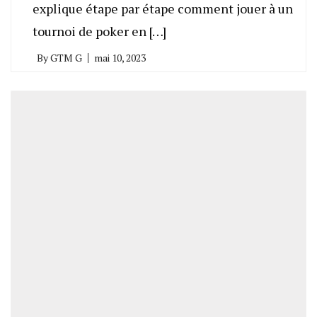
explique étape par étape comment jouer à un
tournoi de poker en […]
By
GTM G
mai 10, 2023