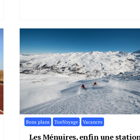
Bons plans
TonVoyage
Vacances
Les Ménuires, enfin une statio