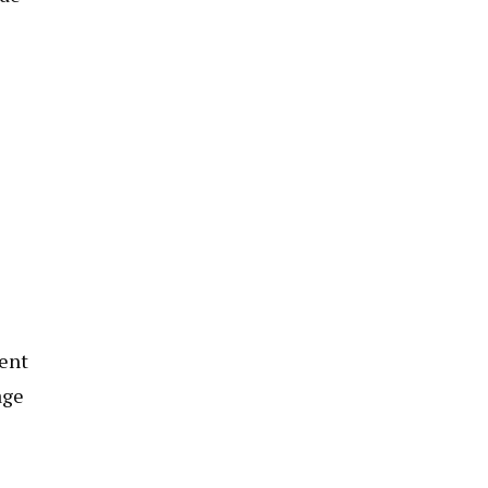
tent
age