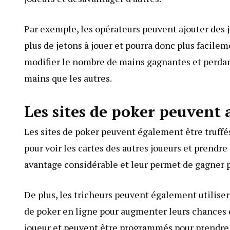
Par exemple, les opérateurs peuvent ajouter des je
plus de jetons à jouer et pourra donc plus facil
modifier le nombre de mains gagnantes et perdan
mains que les autres.
Les sites de poker peuvent a
Les sites de poker peuvent également être truffés.
pour voir les cartes des autres joueurs et prendr
avantage considérable et leur permet de gagner p
De plus, les tricheurs peuvent également utiliser 
de poker en ligne pour augmenter leurs chances d
joueur et peuvent être programmés pour prendre 