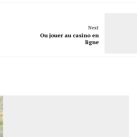
Next
Ou jouer au casino en
ligne