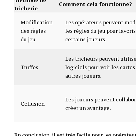
Méthode de
Comment cela fonctionne?
tricherie
Modification
Les opérateurs peuvent modi
des règles
les règles du jeu pour favori
du jeu
certains joueurs.
Les tricheurs peuvent utilis
Truffes
logiciels pour voir les cartes
autres joueurs.
Les joueurs peuvent collabor
Collusion
créer un avantage.
En conclusion, il est très facile pour les opérateu