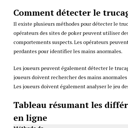
Comment détecter le trucage
Il existe plusieurs méthodes pour détecter le truc
opérateurs des sites de poker peuvent utiliser des
comportements suspects. Les opérateurs peuvent 
perdantes pour identifier les mains anormales.
Les joueurs peuvent également détecter le trucag
joueurs doivent rechercher des mains anormales e
Les joueurs doivent également analyser le jeu d
Tableau résumant les différ
en ligne