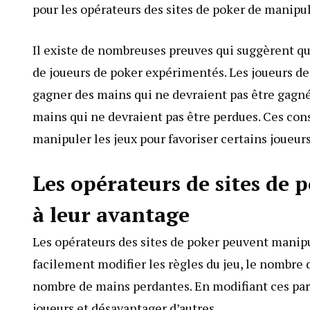
pour les opérateurs des sites de poker de
manipul
Il existe de nombreuses preuves qui suggèrent qu
de joueurs de poker expérimentés. Les joueurs d
gagner des mains qui ne devraient pas être gagné
mains qui ne devraient pas être perdues. Ces con
manipuler les jeux pour favoriser certains joueur
Les opérateurs de sites de 
à leur avantage
Les opérateurs des sites de poker peuvent manipul
facilement modifier les règles du jeu, le nombre 
nombre de mains perdantes. En modifiant ces para
joueurs et désavantager d’autres.