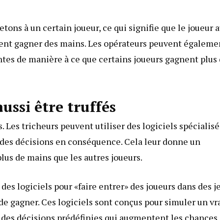
tons à un certain joueur, ce qui signifie que le joueur 
ement gagner des mains. Les opérateurs peuvent égaleme
tes de manière à ce que certains joueurs gagnent plus
ussi être truffés
 Les tricheurs peuvent utiliser des logiciels spécialisé
e des décisions en conséquence. Cela leur donne un
lus de mains que les autres joueurs.
des logiciels pour «faire entrer» des joueurs dans des j
e gagner. Ces logiciels sont conçus pour simuler un vr
des décisions prédéfinies qui augmentent les chances