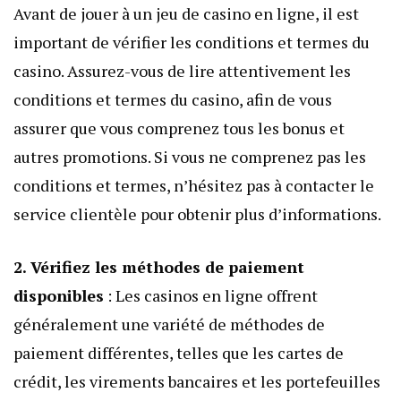
Avant de jouer à un jeu de casino en ligne, il est
important de vérifier les conditions et termes du
casino. Assurez-vous de lire attentivement les
conditions et termes du casino, afin de vous
assurer que vous comprenez tous les bonus et
autres promotions. Si vous ne comprenez pas les
conditions et termes, n’hésitez pas à contacter le
service clientèle pour obtenir plus d’informations.
2. Vérifiez les méthodes de paiement
disponibles
: Les casinos en ligne offrent
généralement une variété de méthodes de
paiement différentes, telles que les cartes de
crédit, les virements bancaires et les portefeuilles