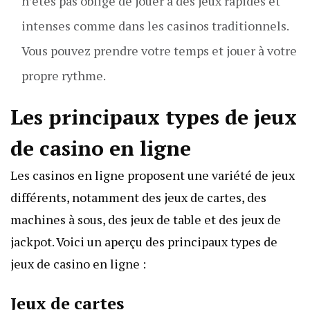
n’êtes pas obligé de jouer à des jeux rapides et
intenses comme dans les casinos traditionnels.
Vous pouvez prendre votre temps et jouer à votre
propre rythme.
Les principaux types de jeux
de casino en ligne
Les casinos en ligne proposent une variété de jeux
différents, notamment des jeux de cartes, des
machines à sous, des jeux de table et des jeux de
jackpot. Voici un aperçu des principaux types de
jeux de casino en ligne :
Jeux de cartes