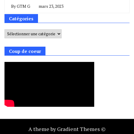
By
GTM G
mars 23, 2023
Catégories
Catégories
Coup de coeur
A theme by Gradient Themes ©