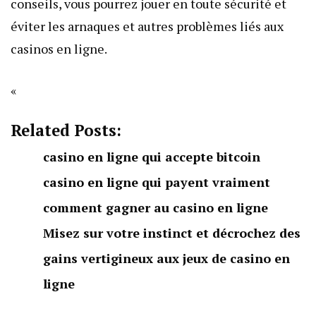
conseils, vous pourrez jouer en toute sécurité et
éviter les arnaques et autres problèmes liés aux
casinos en ligne.
«
Related Posts:
casino en ligne qui accepte bitcoin
casino en ligne qui payent vraiment
comment gagner au casino en ligne
Misez sur votre instinct et décrochez des
gains vertigineux aux jeux de casino en
ligne