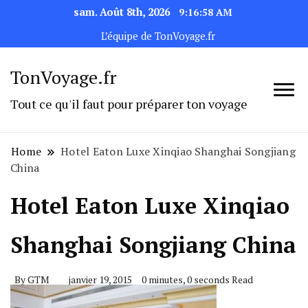
sam. Août 8th, 2026
9:16:59 AM
L’équipe de TonVoyage.fr
TonVoyage.fr
Tout ce qu'il faut pour préparer ton voyage
Home
Hotel Eaton Luxe Xinqiao Shanghai Songjiang
China
Hotel Eaton Luxe Xinqiao
Shanghai Songjiang China
By
GTM
janvier 19, 2015
0 minutes, 0 seconds Read