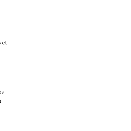
s
et
es
s