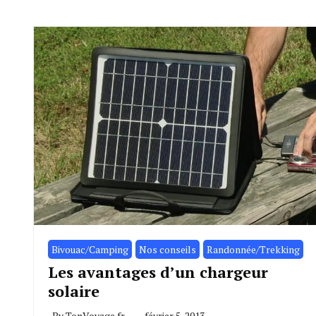
Bivouac/Camping
Nos conseils
Randonnée/Trekking
Les avantages d’un chargeur
solaire
By
TonVoyage.fr
février 5, 2013