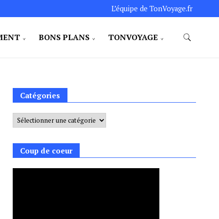
L’équipe de TonVoyage.fr
MENT
BONS PLANS
TONVOYAGE
Catégories
Catégories
Coup de coeur