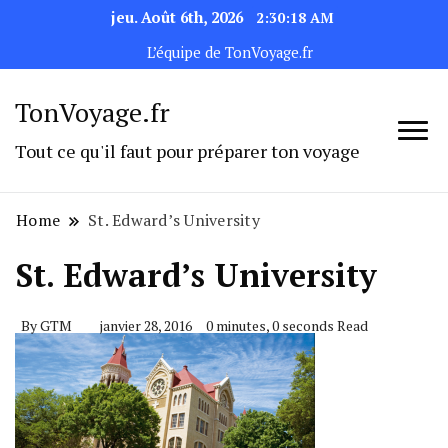
jeu. Août 6th, 2026
2:30:18 AM
L’équipe de TonVoyage.fr
TonVoyage.fr
Tout ce qu'il faut pour préparer ton voyage
Home
St. Edward’s University
St. Edward’s University
By
GTM
janvier 28, 2016
0 minutes, 0 seconds Read