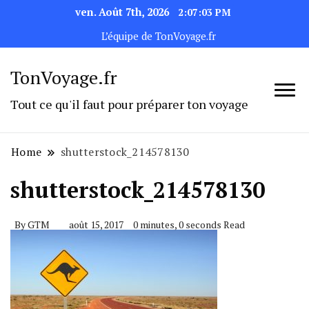
ven. Août 7th, 2026
2:07:03 PM
L’équipe de TonVoyage.fr
TonVoyage.fr
Tout ce qu'il faut pour préparer ton voyage
Home
shutterstock_214578130
shutterstock_214578130
By
GTM
août 15, 2017
0 minutes, 0 seconds Read