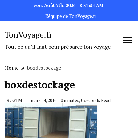
ven. Août 7th, 2026
8:31:54 AM
L’équipe de TonVoyage.fr
TonVoyage.fr
Tout ce qu'il faut pour préparer ton voyage
Home
boxdestockage
boxdestockage
By
GTM
mars 14, 2016
0 minutes, 0 seconds Read