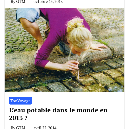
By
GTM
octobre 15, 2018
TonVoyage
L’eau potable dans le monde en
2013 ?
By
GTM
avril 22, 2014