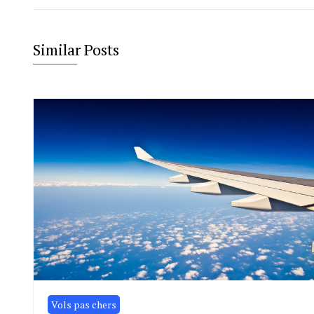
Similar Posts
Vols pas chers