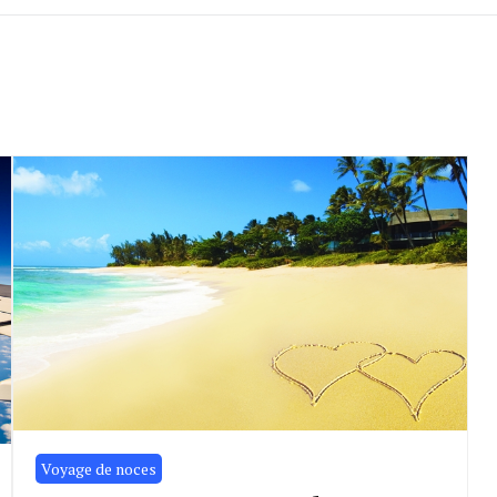
Voyage de noces