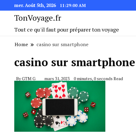
mer. Août 5th, 2026
11:29:00 AM
TonVoyage.fr
Tout ce qu'il faut pour préparer ton voyage
Home
casino sur smartphone
casino sur smartphone
By
GTM G
mars 31, 2023
0 minutes, 0 seconds Read