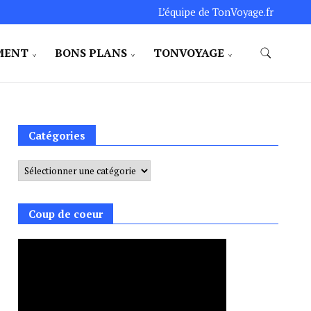
L’équipe de TonVoyage.fr
MENT
BONS PLANS
TONVOYAGE
Catégories
Catégories
Coup de coeur