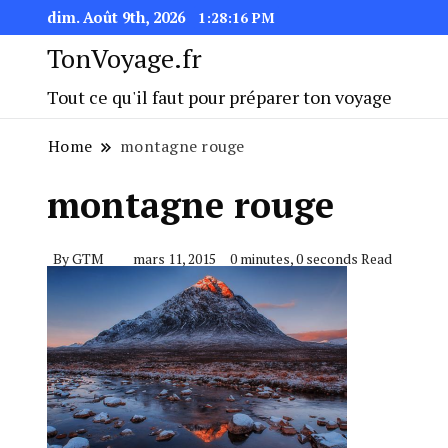
dim. Août 9th, 2026
1:28:17 PM
TonVoyage.fr
Tout ce qu'il faut pour préparer ton voyage
Home
montagne rouge
montagne rouge
By
GTM
mars 11, 2015
0 minutes, 0 seconds Read