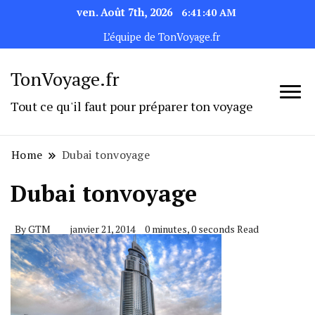
ven. Août 7th, 2026
6:41:41 AM
L’équipe de TonVoyage.fr
TonVoyage.fr
Tout ce qu'il faut pour préparer ton voyage
Home
Dubai tonvoyage
Dubai tonvoyage
By
GTM
janvier 21, 2014
0 minutes, 0 seconds Read