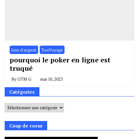
Jeux d'argent
TonVoyage
pourquoi le poker en ligne est
truqué
By
GTM G
mai 10, 2023
Catégories
Catégories
Coup de coeur