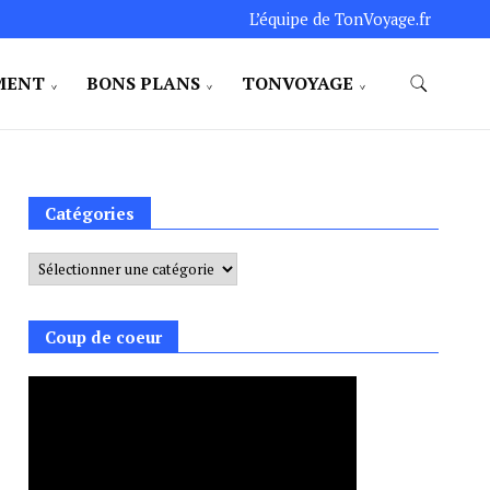
L’équipe de TonVoyage.fr
MENT
BONS PLANS
TONVOYAGE
Catégories
Catégories
Coup de coeur