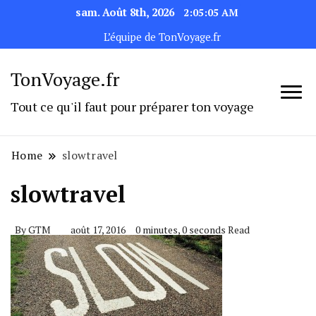
sam. Août 8th, 2026
2:05:05 AM
L’équipe de TonVoyage.fr
TonVoyage.fr
Tout ce qu'il faut pour préparer ton voyage
Home
slowtravel
slowtravel
By
GTM
août 17, 2016
0 minutes, 0 seconds Read