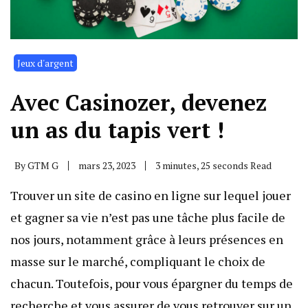
Jeux d'argent
Avec Casinozer, devenez
un as du tapis vert !
By
GTM G
mars 23, 2023
3 minutes, 25 seconds Read
Trouver un site de casino en ligne sur lequel jouer
et gagner sa vie n’est pas une tâche plus facile de
nos jours, notamment grâce à leurs présences en
masse sur le marché, compliquant le choix de
chacun. Toutefois, pour vous épargner du temps de
recherche et vous assurer de vous retrouver sur un