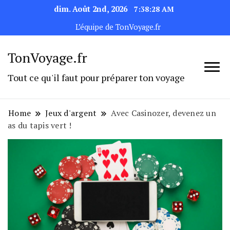
dim. Août 2nd, 2026
7:38:28 AM
L’équipe de TonVoyage.fr
TonVoyage.fr
Tout ce qu'il faut pour préparer ton voyage
Home
Jeux d'argent
Avec Casinozer, devenez un
as du tapis vert !