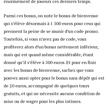
énormément de joueurs ces derniers temps.
Parmi ces bonus, on note le bonus de bienvenue
qui s’élève désormais à 1 500 euros pour ceux qui
prennent la peine de se munir d’un code promo.
Toutefois, si vous n’avez pas de code, vous
profiterez alors d’un bonus nettement inférieur,
mais qui est quand même considérable, étant
donné qu’il s’élève à 500 euros. Et pour en finir
avec les bonus de bienvenue, sachez que vous
pouvez aussi opter pour le bonus sans dépôt qui est
de 20 euros, accompagné de quelques tours
gratuits, et qui ne nécessite aucune condition de
mise ou de wager pour les plus intimes.