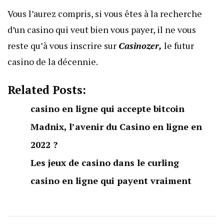
Vous l’aurez compris, si vous êtes à la recherche
d’un casino qui veut bien vous payer, il ne vous
reste qu’à vous inscrire sur
Casinozer,
le futur
casino de la décennie.
Related Posts:
casino en ligne qui accepte bitcoin
Madnix, l’avenir du Casino en ligne en
2022 ?
Les jeux de casino dans le curling
casino en ligne qui payent vraiment