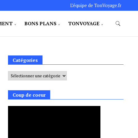
L’équipe de TonVoyage.fr
MENT
BONS PLANS
TONVOYAGE
Catégories
Catégories
Coup de coeur